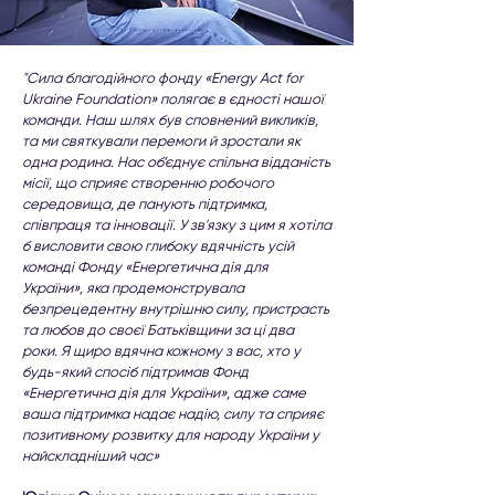
"Сила благодійного фонду «Energy Act for
Ukraine Foundation» полягає в єдності нашої
команди. Наш шлях був сповнений викликів,
та ми святкували перемоги й зростали як
одна родина. Нас об’єднує спільна відданість
місії, що сприяє створенню робочого
середовища, де панують підтримка,
співпраця та інновації. У зв'язку з цим я хотіла
б висловити свою глибоку вдячність усій
команді Фонду «Енергетична дія для
України», яка продемонструвала
безпрецедентну внутрішню силу, пристрасть
та любов до своєї Батьківщини за ці два
роки. Я щиро вдячна кожному з вас, хто у
будь-який спосіб підтримав Фонд
«Енергетична дія для України», адже саме
ваша підтримка надає надію, силу та сприяє
позитивному розвитку для народу України у
найскладніший час»