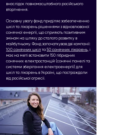
внаслідок повномасштабного російського
вторгнення.
Основну увагу фонд приділяє забезпеченню
шкіл та лікарень рішеннями з відновлюваної
сонячної енергії, що сприяють позитивним
змінам на шляху до сталого розвитку в
майбутньому. Фонд започаткував дві кампанії:
100 сонячних шкіл
та
50 сонячних лікарень,
і
має на меті встановити 150 гібридних
сонячних електростанцій (сонячні панелі та
системи зберігання електроенергії) для
шкіл та лікарень в Україні, що постраждали
від російської агресії.