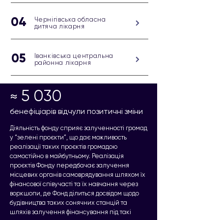
04
Чернігівська обласна
дитяча лікарня
05
Іванківська центральна
районна лікарня
5 030
≈
бенефіціарів відчули позитичні зміни
Діяльність фонду сприяє залученності громад
у “зелені проєкти”, що дає можливость
реалізації таких проєктів громадою
самостійно в майбутньому. Реалізація
проєктів Фонду передбачає залучення
місцевих органів самоврядування шляхом їх
фінансової співучасті та їх навчання через
воркшопи, де Фонд ділиться досвідом щодо
будівництва таких сонячних станцій та
шляхів залучення фінансування під такі