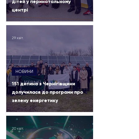
дітей у перинатальному
центрі
29 квіт.
НОВИНИ
151 дитина з Чернігівщини
долучилася до програми про
зелену енергетику
20 квіт.