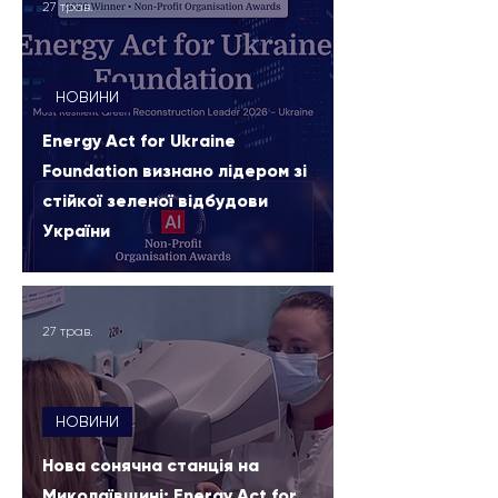
27 трав.
НОВИНИ
Energy Act for Ukraine
Foundation визнано лідером зі
стійкої зеленої відбудови
України
27 трав.
НОВИНИ
Нова сонячна станція на
Миколаївщині: Energy Act for