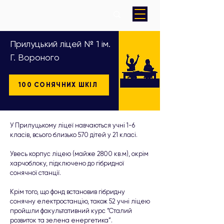
Прилуцький ліцей № 1 ім.
Г. Вороного
100 СОНЯЧНИХ ШКІЛ
У Прилуцькому ліцеї навчаються учні 1-6
класів, всього близько 570 дітей у 21 класі.
Увесь корпус ліцею (майже 2800 кв.м), окрім
харчоблоку, підключено до гібридної
сонячної станції.
Крім того, що фонд встановив гібридну
сонячну електростанцію, також 52 учні ліцею
пройшли факультативний курс “Сталий
розвиток та зелена енергетика”.