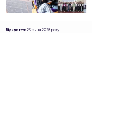
Відкриття:
23 січня 2025 року
Донори та партнери:
Проєкт з оснащення навчального закладу
гібридними сонячними станціями було
реалізовано у партнерстві зі Світовим
Конґресом Українців в рамках їхньої
ініціативи Energize Ukraine, а також завдяки
підтримці наших партнерів:
ТМ “Локо
Моко”
і
ТМ Lactel від компанії Lactalis
Ukraine
,
компанії
Menlo Electric та Energy
3000.
Octopus Energy
є також партнером нашого
фонду, підтримуючи проєкти встановлення
систем відновлювальної енергії та систем
зберігання енергії у школах і лікарнях по
всій Україні.
Технічний партнер
- компанія "Родина".