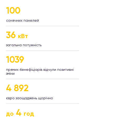
100
сонячних панелей
36
кВт
​загальна потужність ​
1039
​прямих бенефіціарів відчули позитивні
зміни
4 892
​євро заощаджень щорічно
4
до
год