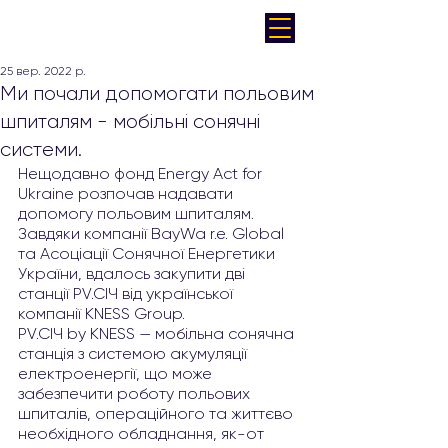
25 вер. 2022 р.
Ми почали допомогати польовим
шпиталям - мобільні сонячні
системи.
Нещодавно фонд Energy Act for 
Ukraine розпочав надавати 
допомогу польовим шпиталям.
Завдяки компанії BayWa r.e. Global 
та Асоціації Сонячної Енергетики 
України, вдалось закупити дві 
станції PV.CIЧ від української 
компанії KNESS Group.
PV.CIЧ by KNESS — мобільна сонячна 
станція з системою акумуляції 
електроенергії, що може 
забезпечити роботу польових 
шпиталів, операційного та життєво 
необхідного обладнання, як-от 