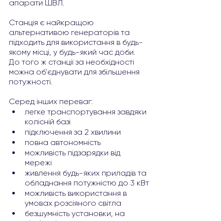
апарати ШВЛ.
Станція є найкращою 
альтернативою генераторів та 
підходить для використання в будь-
якому місці, у будь-який час доби. 
До того ж станції за необхідності 
можна об'єднувати для збільшення 
потужності.
Серед інших переваг:
﻿﻿легке транспортування завдяки 
колісній базі
﻿﻿підключення за 2 хвилини
﻿﻿повна автономність
﻿﻿можливість підзарядки від 
мережі
живлення будь-яких приладів та 
обладнання потужністю до 3 кВт
можливість використання в 
умовах розсіяного світла
﻿﻿безшумність установки, на 