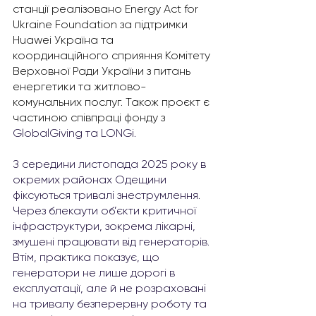
станції реалізовано Energy Act for 
Ukraine Foundation за підтримки 
Huawei Україна та 
координаційного сприяння Комітету 
Верховної Ради України з питань 
енергетики та житлово-
комунальних послуг. Також проєкт є 
частиною співпраці фонду з 
GlobalGiving та LONGi.
З середини листопада 2025 року в 
окремих районах Одещини 
фіксуються тривалі знеструмлення. 
Через блекаути об’єкти критичної 
інфраструктури, зокрема лікарні, 
змушені працювати від генераторів. 
Втім, практика показує, що 
генератори не лише дорогі в 
експлуатації, але й не розраховані 
на тривалу безперервну роботу та 