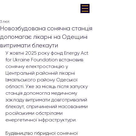
3 лют.
Новозбудована сонячна станція
допомагає лікарні на Одещині
витримати блекаути
У жовтні 2025 року фонд Energy Act 
for Ukraine Foundation встановив 
сонячну електростанцію у 
Центральній районній лікарні 
Ізмаїльського району Одеської 
області. Уже за місяць після запуску 
станція допомогла медичному 
закладу витримати довготривалий 
блекаут, спричинений масованими 
російськими обстрілами 
енергетичної інфраструктури.
Будівництво гібридної сонячної 