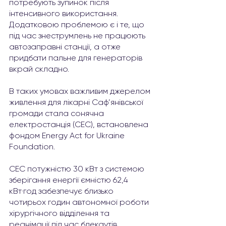
потребують зупинок після 
інтенсивного використання. 
Додатковою проблемою є і те, що 
під час знеструмлень не працюють 
автозаправні станції, а отже 
придбати пальне для генераторів 
вкрай складно.
В таких умовах важливим джерелом 
живлення для лікарні Саф’янівської 
громади стала сонячна 
електростанція (СЕС), встановлена 
фондом Energy Act for Ukraine 
Foundation.
СЕС потужністю 30 кВт з системою 
зберігання енергії ємністю 62,4 
кВт·год забезпечує близько 
чотирьох годин автономної роботи 
хірургічного відділення та 
реанімації під час блекаутів, 