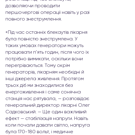
дозволяючи проводити 
першочергові операції навіть у разі 
повного знеструмлення.
«Під час останніх блекаутів лікарня 
була повністю знеструмлена. У 
таких умовах генератори можуть 
працювати п’ять годин, після чого їх 
потрібно вимикати, оскільки вони 
перегріваються. Тому окрім 
генераторів, лікарням необхідні й 
інші джерела живлення. Протягом 
трьох діб ми знаходилися без 
енергоживлення і саме сонячна 
станція нас рятувала, — розповідає 
генеральний директор лікарні Олег 
Садковський. — Ще один важливий 
ефект — стабілізація напруги. Навіть 
коли почали давати світло, напруга 
була 170-180 вольт, і медичне 