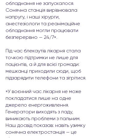
обладнання не запускалося. 
Сонячна станція вирівнювала 
напругу, і наші хірурги, 
анестезіологи та реанімаційне 
обладнання могли працювати 
безперервно — 24/7».
Під час блекаутів лікарня стала 
точкою підтримки не лише для 
пацієнтів, а й для всієї громади: 
мешканці приходили сюди, щоб 
підзарядити телефони та зігрітися.
«У воєнний час лікарня не може 
покладатися лише на одне 
джерело енергоживлення. 
Генератори виходять з ладу, 
виникають проблеми з пальним. 
Наш досвід показав: навіть узимку 
сонячна електростанція — це 