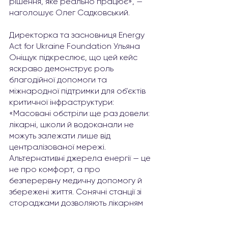
рішення, яке реально працює», — 
наголошує Олег Садковський.
Директорка та засновниця Energy 
Act for Ukraine Foundation Ульяна 
Оніщук підкреслює, що цей кейс 
яскраво демонструє роль 
благодійної допомоги та 
міжнародної підтримки для об’єктів 
критичної інфраструктури: 
«Масовані обстріли ще раз довели: 
лікарні, школи й водоканали не 
можуть залежати лише від 
централізованої мережі. 
Альтернативні джерела енергії — це 
не про комфорт, а про 
безперервну медичну допомогу й 
збережені життя. Сонячні станції зі 
стораджами дозволяють лікарням 
працювати навіть у найскладніших 
умовах. Ми будуємо ці рішення 