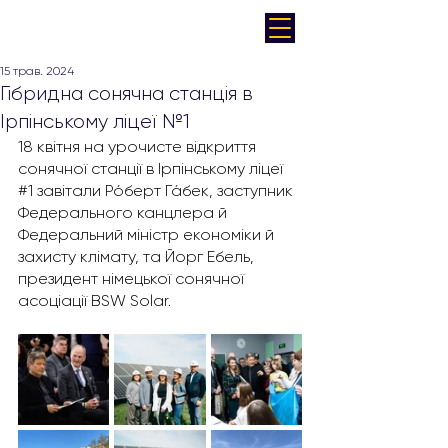
15 трав. 2024
Гібридна сонячна станція в
Ірпінському ліцеї №1
18 квітня на
урочисте відкриття 
сонячної станції в Ірпінському ліцеї 
#1
 завітали Ро́берт Га́бек, заступник 
Федерального канцлера й 
Федеральний міністр економіки й 
захисту клімату, та Йорг Ебель, 
президент німецької сонячної 
асоціації BSW Solar.