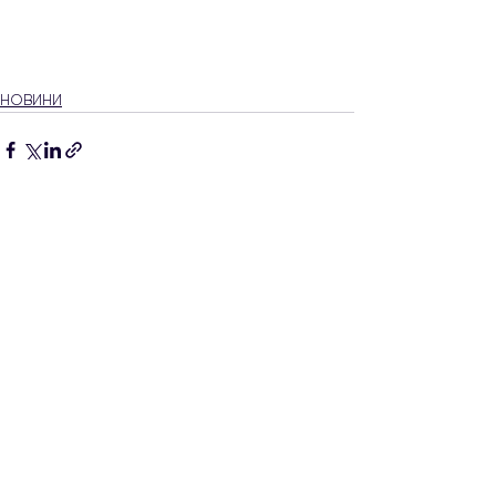
НОВИНИ
Дивитися всі
Останні пости