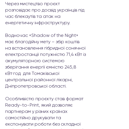
Через мистецтво проєкт 
розповідає про досвід українців під 
час блекаутів та атак на 
енергетичну інфраструктуру.
Водночас «Shadow of the Night» 
має благодійну мету – збір коштів 
на встановлення гібридної сонячної 
електростанції потужністю 71,4 кВт із 
акумуляторною системою 
зберігання енергії ємністю 245,8 
кВт·год  для Томаківської 
центральної районної лікарні, 
Дніпропетровської області.
Особливістю проєкту став формат 
Ready-to-Print, який дозволяє 
партнерам у різних країнах 
самостійно друкувати та 
експонувати роботи без складної 