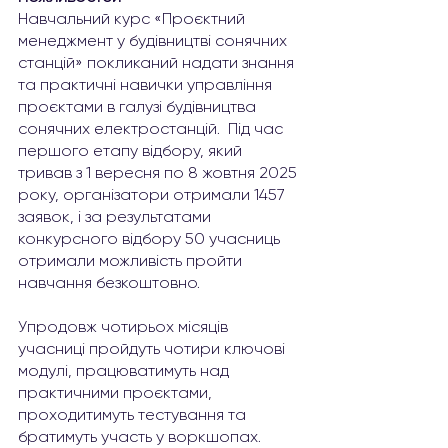
Навчальний курс «Проєктний 
менеджмент у будівництві сонячних 
станцій» покликаний надати знання 
та практичні навички управління 
проєктами в галузі будівництва 
сонячних електростанцій.  Під час 
першого етапу відбору, який 
тривав з 1 вересня по 8 жовтня 2025 
року, організатори отримали 1457 
заявок, і за результатами 
конкурсного відбору 50 учасниць 
отримали можливість пройти 
навчання безкоштовно.
Упродовж чотирьох місяців 
учасниці пройдуть чотири ключові 
модулі, працюватимуть над 
практичними проєктами, 
проходитимуть тестування та 
братимуть участь у воркшопах.