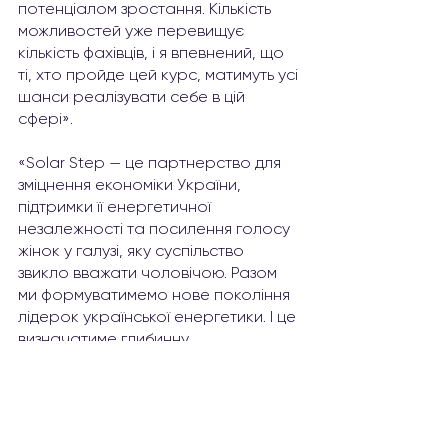
потенціалом зростання. Кількість 
можливостей уже перевищує 
кількість фахівців, і я впевнений, що 
ті, хто пройде цей курс, матимуть усі 
шанси реалізувати себе в цій 
сфері».
«Solar Step — це партнерство для 
зміцнення економіки України, 
підтримки її енергетичної 
незалежності та посилення голосу 
жінок у галузі, яку суспільство 
звикло вважати чоловічою. Разом 
ми формуватимемо нове покоління 
лідерок української енергетики. І це 
визначатиме глибинну 
трансформацію не тільки окремої 
економічної галузі, а українського 
суспільства загалом», — Валентина 
Сахно, очільниця Бізнес-школи KSE.