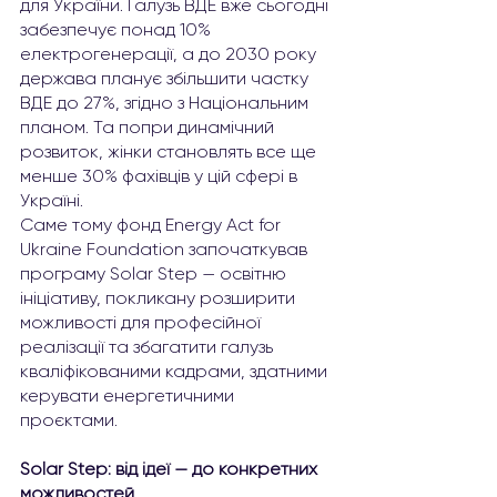
для України. Галузь ВДЕ вже сьогодні 
забезпечує понад 10% 
електрогенерації, а до 2030 року 
держава планує збільшити частку 
ВДЕ до 27%, згідно з Національним 
планом. Та попри динамічний 
розвиток, жінки становлять все ще 
менше 30% фахівців у цій сфері в 
Україні. 
Саме тому фонд Energy Act for 
Ukraine Foundation започаткував 
програму Solar Step — освітню 
ініціативу, покликану розширити 
можливості для професійної 
реалізації та збагатити галузь 
кваліфікованими кадрами, здатними 
керувати енергетичними 
проєктами.
Solar Step: від ідеї — до конкретних 
можливостей 