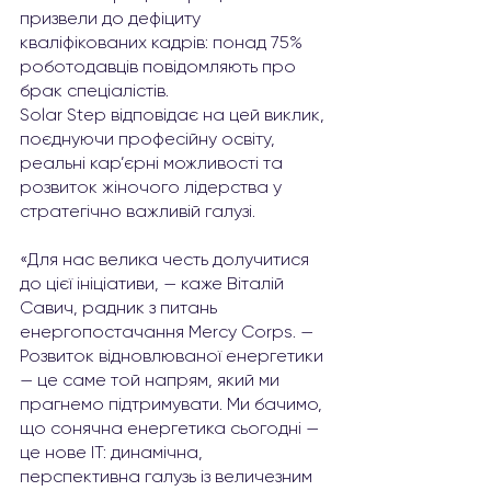
призвели до дефіциту 
кваліфікованих кадрів: понад 75% 
роботодавців повідомляють про 
брак спеціалістів.
Solar Step відповідає на цей виклик, 
поєднуючи професійну освіту, 
реальні кар’єрні можливості та 
розвиток жіночого лідерства у 
стратегічно важливій галузі. 
«Для нас велика честь долучитися 
до цієї ініціативи, — каже Віталій 
Савич, радник з питань 
енергопостачання Mercy Corps. — 
Розвиток відновлюваної енергетики 
— це саме той напрям, який ми 
прагнемо підтримувати. Ми бачимо, 
що сонячна енергетика сьогодні — 
це нове ІТ: динамічна, 
перспективна галузь із величезним 