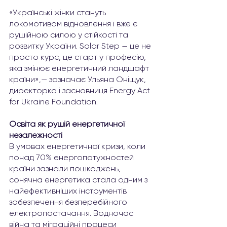
«Українські жінки стануть 
локомотивом відновлення і вже є 
рушійною силою у стійкості та 
розвитку України. Solar Step — це не 
просто курс, це старт у професію, 
яка змінює енергетичний ландшафт 
країни»,— зазначає Ульяна Оніщук, 
директорка і засновниця Energy Act 
for Ukraine Foundation.
Освіта як рушій енергетичної 
незалежності
В умовах енергетичної кризи, коли 
понад 70% енергопотужностей 
країни зазнали пошкоджень, 
сонячна енергетика стала одним з 
найефективніших інструментів 
забезпечення безперебійного 
електропостачання. Водночас 
війна та міграційні процеси 