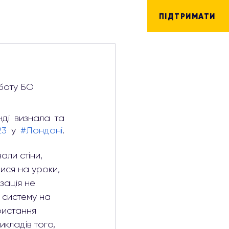
ПІДТРИМАТИ
боту БО 
ді визнала та 
23
 у
#Лондоні
. 
али стіни, 
лися на уроки, 
зація не 
 систему на 
ристання 
кладів того, 