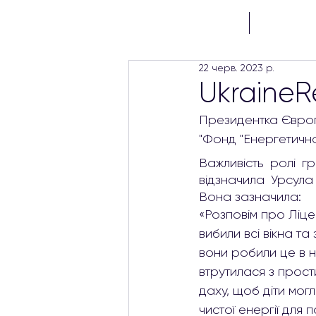
ГОЛОВНА
ПРОЄКТИ
22 черв. 2023 р.
Ukraine
Президентка Європ
"Фонд "Енергетична
Важливість ролі г
відзначила Урсул
Вона зазначила:
«Розповім про Ліце
вибили всі вікна та
вони робили це в н
втрутилася з прост
даху, щоб діти мог
чистої енергії для