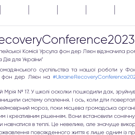
НОВИНИ
ПРО НАС
ТЕНДЕРИ
ПОДАТИ
ЗВІТИ
RecoveryConference2023
ейської Комісії Урсула фон дер Ляєн відзначила ро
 Дія для України"
ромадянського суспільства та нашої роботи у Фон
а фон дер Ляєн на
#UkraineRecoveryConference20
й Мрія № 17. У школі осколки пошкодили дах, зруйнув
 знищили систему опалення. І ось, коли діти поверта
еймовірний мороз, поки місцева громадська органі
им і креативним рішенням. Вони встановили сонячну
ли навчатися в теплі. Це невелике, але значуще вико
 пожвавлення повсякденного життя є лише одним із при