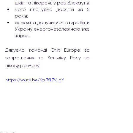
шкіл та лікарень у разі блекаутів; 
чого плануємо досягти за 5 
років; 
як можна долучитися та зробити 
Україну енергонезалежною вже 
зараз.
Дякуємо команді Enlit Europe за 
запрошення та Кельвіну Росу за  
цікаву розмову!
https://youtu.be/Kcu76L7VJgY